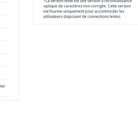
*La version texte est une version à reconnaissance
optique de caractères non-corrigée. Cette version
est fournie uniquement pour accommoder les
utilisateurs disposant de connections lentes.
ter