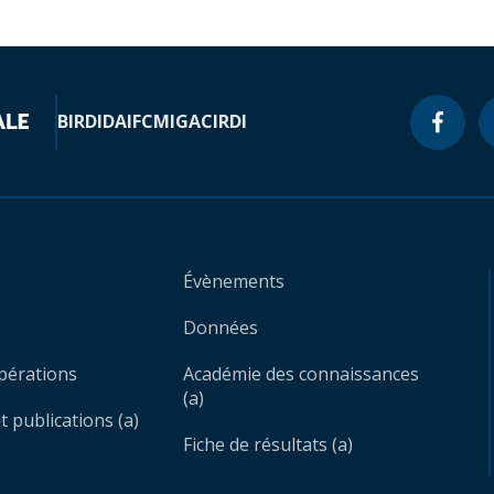
BIRD
IDA
IFC
MIGA
CIRDI
Évènements
Données
opérations
Académie des connaissances
(a)
 publications (a)
Fiche de résultats (a)