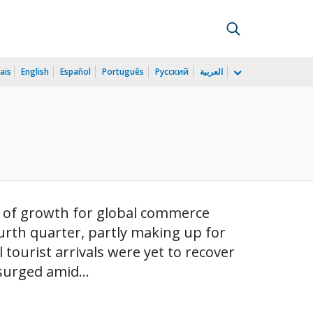
ais
English
Español
Português
Русский
العربية
r of growth for global commerce
ourth quarter, partly making up for
 tourist arrivals were yet to recover
surged amid...