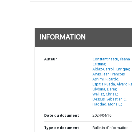
INFORMATION
Auteur
Constantinescu, Ileana
Cristina;
Aldaz-Carroll, Enrique;
Arvis, Jean Francois;
Ashimi, Ricardo;
Espitia Rueda, Alvaro Ra
Ulybina, Daria;
Wellisz, Chris L;
Dessus, Sebastien C.;
Haddad, Mona E.;
Date du document
2024/04/16
Type de document
Bulletin d’information