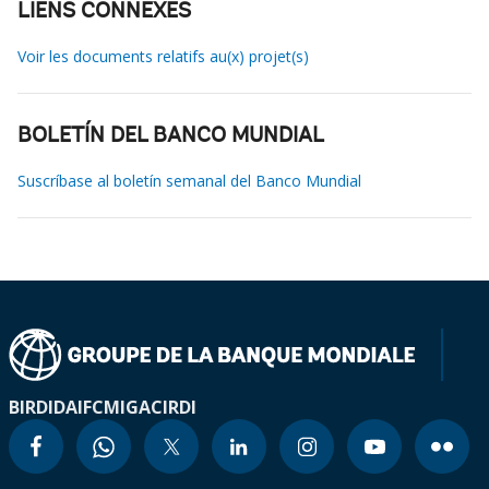
LIENS CONNEXES
Voir les documents relatifs au(x) projet(s)
BOLETÍN DEL BANCO MUNDIAL
Suscríbase al boletín semanal del Banco Mundial
BIRD
IDA
IFC
MIGA
CIRDI