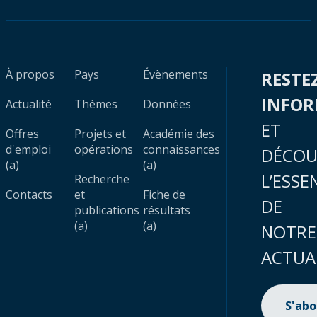
À propos
Pays
Évènements
RESTE
INFO
Actualité
Thèmes
Données
ET
Offres
Projets et
Académie des
d'emploi
opérations
connaissances
DÉCOU
(a)
(a)
L’ESSE
Recherche
Contacts
et
Fiche de
DE
publications
résultats
(a)
(a)
NOTRE
ACTUA
S'ab