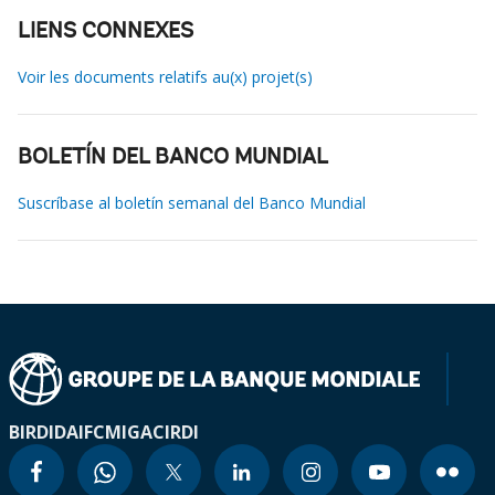
LIENS CONNEXES
Voir les documents relatifs au(x) projet(s)
BOLETÍN DEL BANCO MUNDIAL
Suscríbase al boletín semanal del Banco Mundial
BIRD
IDA
IFC
MIGA
CIRDI