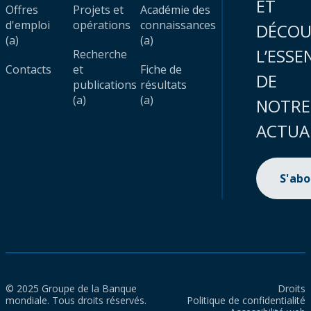
ET
Offres
Projets et
Académie des
d'emploi
opérations
connaissances
DÉCOU
(a)
(a)
L’ESSE
Recherche
Contacts
et
Fiche de
DE
publications
résultats
(a)
(a)
NOTRE
ACTUA
S'ab
© 2025 Groupe de la Banque
Droits
mondiale. Tous droits réservés.
Politique de confidentialité