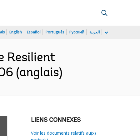
ais
English
Español
Português
Русский
العربية
e Resilient
06 (anglais)
LIENS CONNEXES
Voir les documents relatifs au(x)
projet(s)