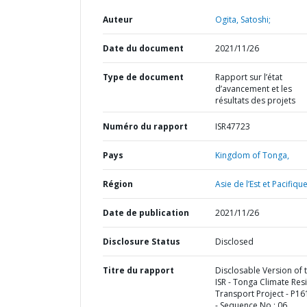
Auteur
Ogita, Satoshi;
Date du document
2021/11/26
Type de document
Rapport sur l’état
d’avancement et les
résultats des projets
Numéro du rapport
ISR47723
Pays
Kingdom of Tonga,
Région
Asie de l’Est et Pacifique
Date de publication
2021/11/26
Disclosure Status
Disclosed
Titre du rapport
Disclosable Version of 
ISR - Tonga Climate Resi
Transport Project - P1
- Sequence No : 06