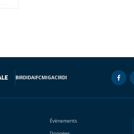
BIRD
IDA
IFC
MIGA
CIRDI
Évènements
Données