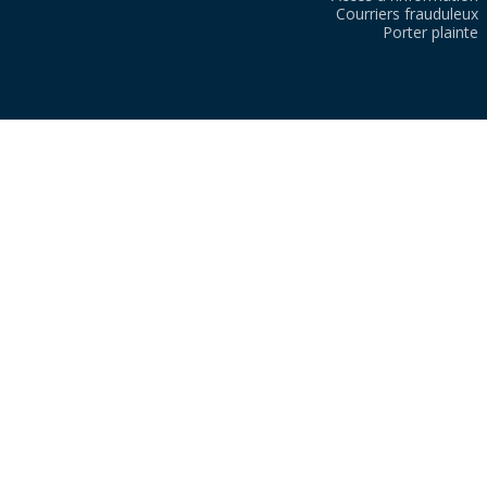
Courriers frauduleux
Porter plainte