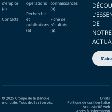
d'emploi
opérations
connaissances
DÉCOU
(a)
(a)
L’ESSE
Recherche
Contacts
et
Fiche de
DE
publications
résultats
(a)
(a)
NOTRE
ACTUA
S'ab
© 2025 Groupe de la Banque
Droits
mondiale. Tous droits réservés.
Politique de confidentialité
Accessibilité web
Accès à l’information