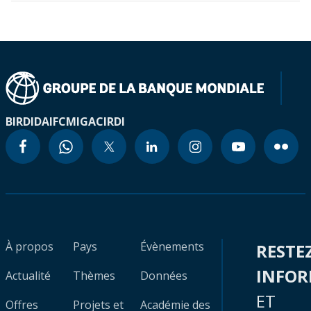
BIRD
IDA
IFC
MIGA
CIRDI
À propos
Pays
Évènements
RESTE
INFO
Actualité
Thèmes
Données
ET
Offres
Projets et
Académie des