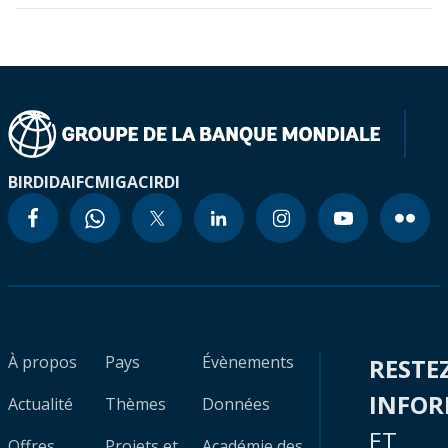
BIRD
IDA
IFC
MIGA
CIRDI
À propos
Pays
Évènements
RESTE
INFO
Actualité
Thèmes
Données
ET
Offres
Projets et
Académie des