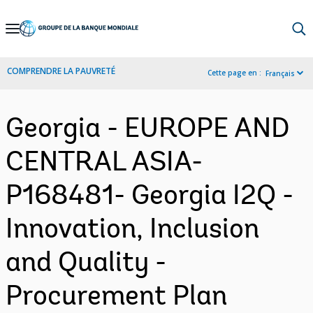
Skip
to
Main
COMPRENDRE LA PAUVRETÉ
Cette page en :
Français
Navigation
Georgia - EUROPE AND
CENTRAL ASIA-
P168481- Georgia I2Q -
Innovation, Inclusion
and Quality -
Procurement Plan