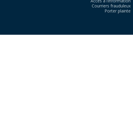
Accès à l’information
Courriers frauduleux
Porter plainte