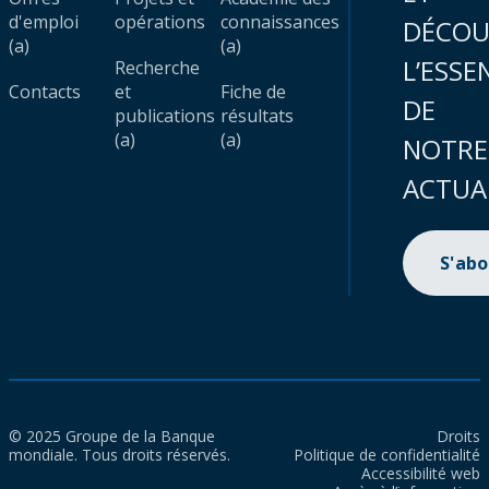
d'emploi
opérations
connaissances
DÉCOU
(a)
(a)
L’ESSE
Recherche
Contacts
et
Fiche de
DE
publications
résultats
(a)
(a)
NOTRE
ACTUA
S'ab
© 2025 Groupe de la Banque
Droits
mondiale. Tous droits réservés.
Politique de confidentialité
Accessibilité web