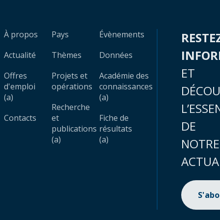
À propos
Pays
Évènements
RESTE
INFO
Actualité
Thèmes
Données
ET
Offres
Projets et
Académie des
d'emploi
opérations
connaissances
DÉCOU
(a)
(a)
L’ESSE
Recherche
Contacts
et
Fiche de
DE
publications
résultats
(a)
(a)
NOTRE
ACTUA
S'ab