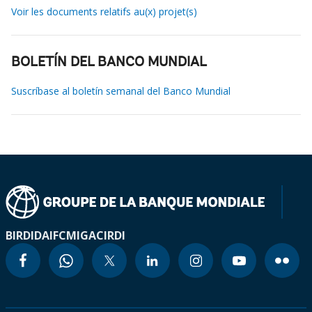
Voir les documents relatifs au(x) projet(s)
BOLETÍN DEL BANCO MUNDIAL
Suscríbase al boletín semanal del Banco Mundial
BIRD
IDA
IFC
MIGA
CIRDI