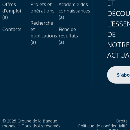
ET
Offres
Projets et
Académie des
d'emploi
opérations
connaissances
DÉCOU
(a)
(a)
L’ESSE
Recherche
Contacts
et
Fiche de
DE
publications
résultats
(a)
(a)
NOTRE
ACTUA
S'ab
© 2025 Groupe de la Banque
Droits
mondiale. Tous droits réservés.
Politique de confidentialité