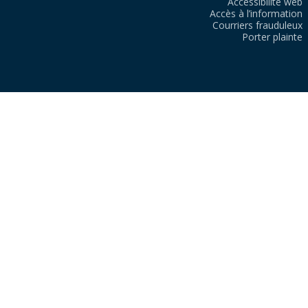
Accessibilité web
Accès à l’information
Courriers frauduleux
Porter plainte