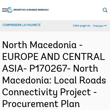
Skip
to
Main
COMPRENDRE LA PAUVRETÉ
Cette page en :
Français
Navigation
North Macedonia -
EUROPE AND CENTRAL
ASIA- P170267- North
Macedonia: Local Roads
Connectivity Project -
Procurement Plan