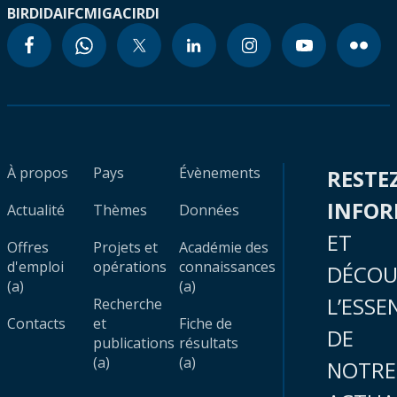
BIRD
IDA
IFC
MIGA
CIRDI
À propos
Pays
Évènements
RESTE
INFO
Actualité
Thèmes
Données
ET
Offres
Projets et
Académie des
d'emploi
opérations
connaissances
DÉCOU
(a)
(a)
L’ESSE
Recherche
Contacts
et
Fiche de
DE
publications
résultats
(a)
(a)
NOTRE