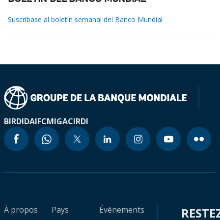
Suscríbase al boletín semanal del Banco Mundial
BIRD
IDA
IFC
MIGA
CIRDI
À propos
Pays
Évènements
RESTE