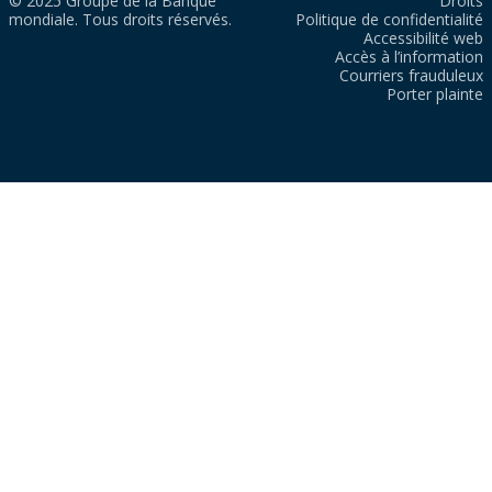
© 2025 Groupe de la Banque
Droits
mondiale. Tous droits réservés.
Politique de confidentialité
Accessibilité web
Accès à l’information
Courriers frauduleux
Porter plainte