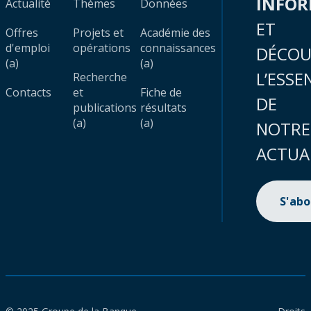
INFO
Actualité
Thèmes
Données
ET
Offres
Projets et
Académie des
d'emploi
opérations
connaissances
DÉCOU
(a)
(a)
L’ESSE
Recherche
Contacts
et
Fiche de
DE
publications
résultats
(a)
(a)
NOTRE
ACTUA
S'ab