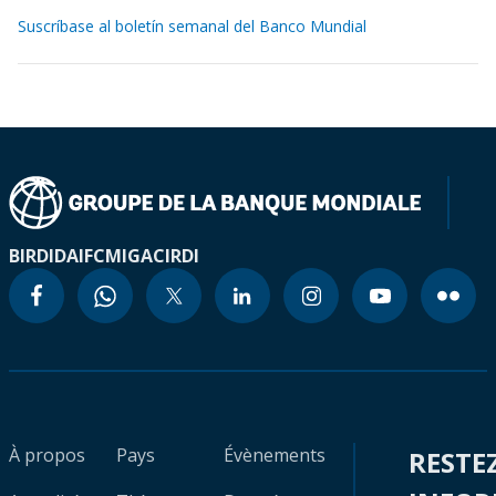
Suscríbase al boletín semanal del Banco Mundial
BIRD
IDA
IFC
MIGA
CIRDI
À propos
Pays
Évènements
RESTE