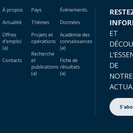
À propos
Pays
Évènements
RESTE
INFO
Actualité
Thèmes
Données
ET
Offres
Projets et
Académie des
d'emploi
opérations
connaissances
DÉCOU
(a)
(a)
L’ESSE
Recherche
Contacts
et
Fiche de
DE
publications
résultats
(a)
(a)
NOTRE
ACTUA
S'ab