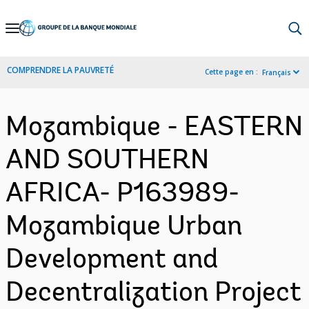
Skip
to
Main
COMPRENDRE LA PAUVRETÉ
Cette page en :
Français
Navigation
Mozambique - EASTERN
AND SOUTHERN
AFRICA- P163989-
Mozambique Urban
Development and
Decentralization Project