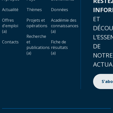
RESTE
INFO
Actualité
Thèmes
Données
ET
Offres
Projets et
Académie des
d'emploi
opérations
connaissances
DÉCOU
(a)
(a)
L’ESSE
Recherche
Contacts
et
Fiche de
DE
publications
résultats
(a)
(a)
NOTRE
ACTUA
S'ab