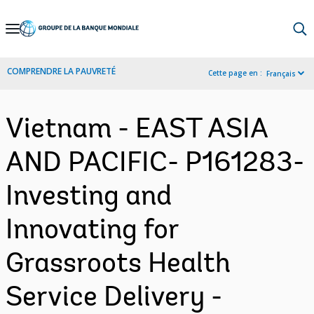
Skip
to
Main
COMPRENDRE LA PAUVRETÉ
Cette page en :
Français
Navigation
Vietnam - EAST ASIA
AND PACIFIC- P161283-
Investing and
Innovating for
Grassroots Health
Service Delivery -