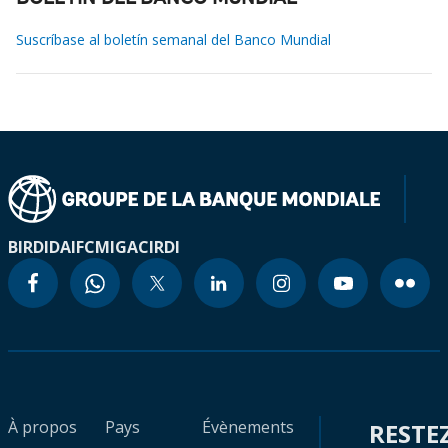
Suscríbase al boletín semanal del Banco Mundial
BIRD
IDA
IFC
MIGA
CIRDI
À propos
Pays
Évènements
RESTE