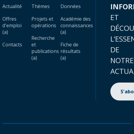
INFO
Actualité
Thèmes
Données
ET
Offres
Projets et
Académie des
d'emploi
opérations
connaissances
DÉCOU
(a)
(a)
L’ESSE
Recherche
Contacts
et
Fiche de
DE
publications
résultats
(a)
(a)
NOTRE
ACTUA
S'ab