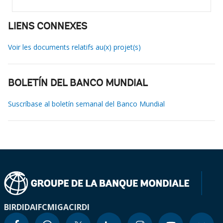
LIENS CONNEXES
Voir les documents relatifs au(x) projet(s)
BOLETÍN DEL BANCO MUNDIAL
Suscríbase al boletín semanal del Banco Mundial
BIRD
IDA
IFC
MIGA
CIRDI