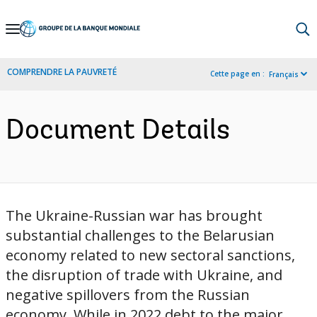
Skip
to
Main
COMPRENDRE LA PAUVRETÉ
Cette page en :
Français
Navigation
Document Details
The Ukraine-Russian war has brought
substantial challenges to the Belarusian
economy related to new sectoral sanctions,
the disruption of trade with Ukraine, and
negative spillovers from the Russian
economy. While in 2022 debt to the major