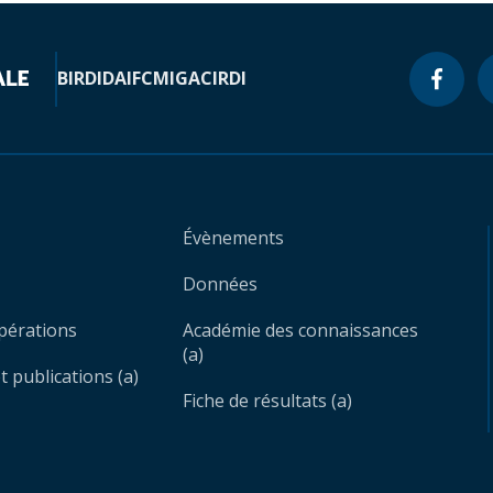
BIRD
IDA
IFC
MIGA
CIRDI
Évènements
Données
opérations
Académie des connaissances
(a)
 publications (a)
Fiche de résultats (a)