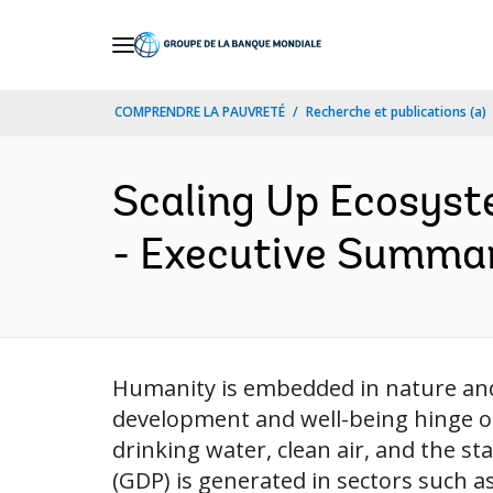
Skip
to
Main
COMPRENDRE LA PAUVRETÉ
Recherche et publications (a)
Navigation
Scaling Up Ecosyst
- Executive Summar
Humanity is embedded in nature and
development and well-being hinge on
drinking water, clean air, and the st
(GDP) is generated in sectors such a