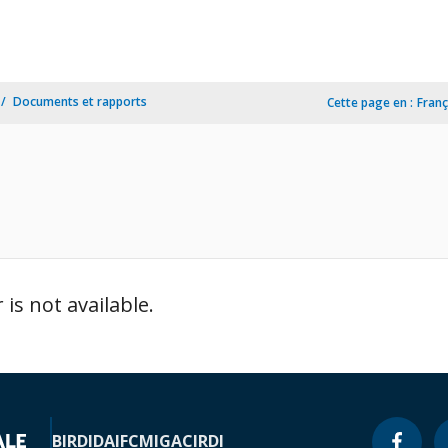
Documents et rapports
Cette page en :
Franç
is not available.
BIRD
IDA
IFC
MIGA
CIRDI