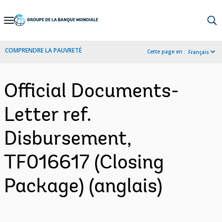
Skip
to
Main
COMPRENDRE LA PAUVRETÉ
Cette page en :
Français
Navigation
Official Documents-
Letter ref.
Disbursement,
TF016617 (Closing
Package) (anglais)