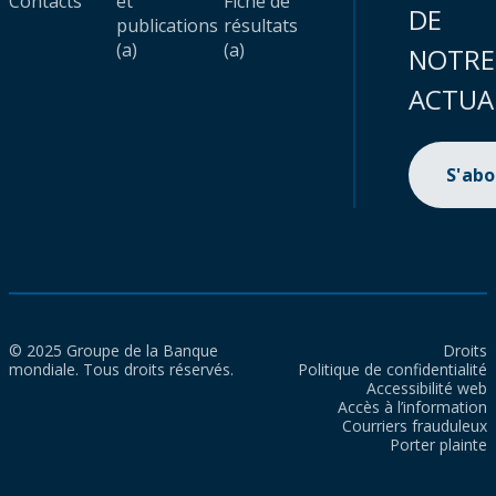
Contacts
et
Fiche de
DE
publications
résultats
(a)
(a)
NOTRE
ACTUA
S'ab
© 2025 Groupe de la Banque
Droits
mondiale. Tous droits réservés.
Politique de confidentialité
Accessibilité web
Accès à l’information
Courriers frauduleux
Porter plainte