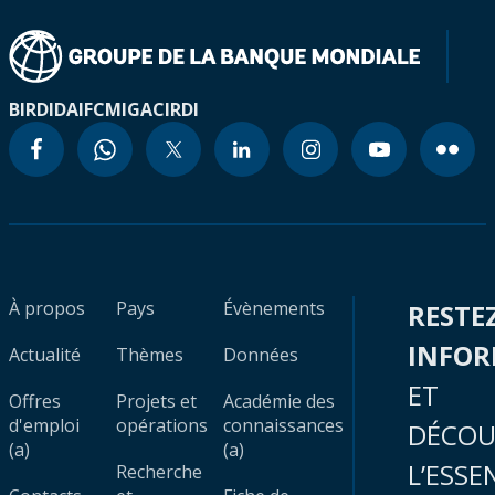
BIRD
IDA
IFC
MIGA
CIRDI
À propos
Pays
Évènements
RESTE
INFO
Actualité
Thèmes
Données
ET
Offres
Projets et
Académie des
d'emploi
opérations
connaissances
DÉCOU
(a)
(a)
L’ESSE
Recherche