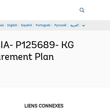
ais
English
Español
Português
Русский
العربية
IA- P125689- KG
urement Plan
LIENS CONNEXES