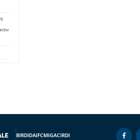
PE
ector
BIRD
IDA
IFC
MIGA
CIRDI