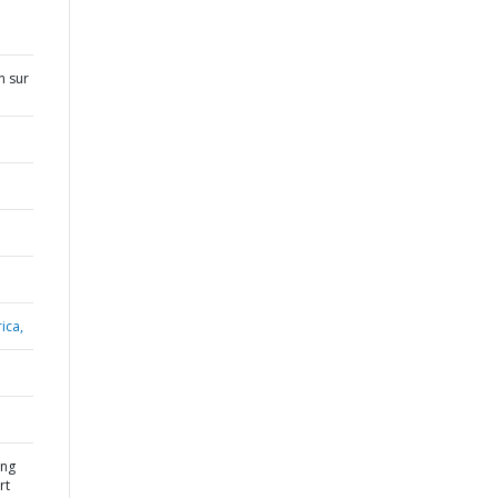
n sur
ica,
ing
rt