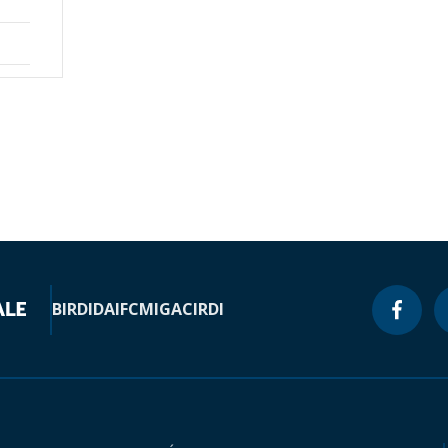
BIRD
IDA
IFC
MIGA
CIRDI