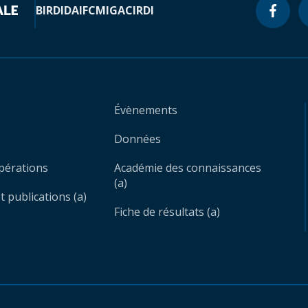
BIRD
IDA
IFC
MIGA
CIRDI
Évènements
Données
opérations
Académie des connaissances
(a)
 publications (a)
Fiche de résultats (a)