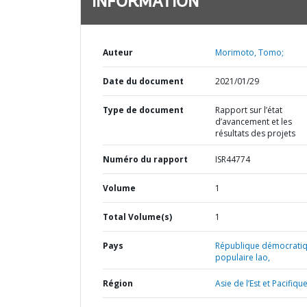
INFORMATION
Auteur
Morimoto, Tomo;
Date du document
2021/01/29
Type de document
Rapport sur l’état
d’avancement et les
résultats des projets
Numéro du rapport
ISR44774
Volume
1
Total Volume(s)
1
Pays
République démocrati
populaire lao,
Région
Asie de l’Est et Pacifique