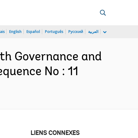
ais
English
Español
Português
Русский
العربية
alth Governance and
equence No : 11
LIENS CONNEXES