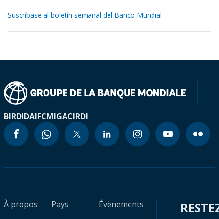
Suscríbase al boletín semanal del Banco Mundial
BIRD
IDA
IFC
MIGA
CIRDI
À propos
Pays
Évènements
RESTE