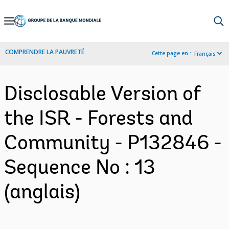
Skip
to
Main
COMPRENDRE LA PAUVRETÉ
Cette page en :
Français
Navigation
Disclosable Version of
the ISR - Forests and
Community - P132846 -
Sequence No : 13
(anglais)