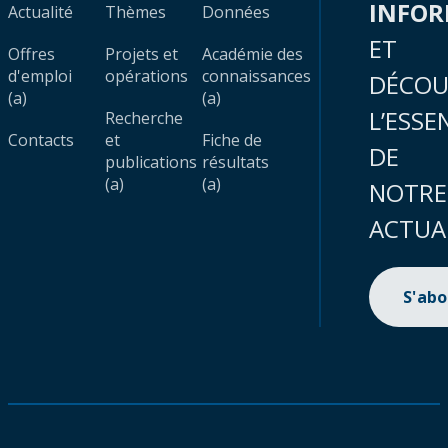
INFO
Actualité
Thèmes
Données
ET
Offres
Projets et
Académie des
d'emploi
opérations
connaissances
DÉCOU
(a)
(a)
L’ESSE
Recherche
Contacts
et
Fiche de
DE
publications
résultats
(a)
(a)
NOTRE
ACTUA
S'ab