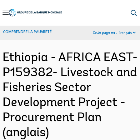
Skip
to
Main
COMPRENDRE LA PAUVRETÉ
Cette page en :
Français
Navigation
Ethiopia - AFRICA EAST-
P159382- Livestock and
Fisheries Sector
Development Project -
Procurement Plan
(anglais)