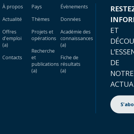
À propos
Pays
Évènements
RESTE
INFO
Actualité
Thèmes
Données
ET
Offres
Projets et
Académie des
d'emploi
opérations
connaissances
DÉCOU
(a)
(a)
L’ESSE
Recherche
Contacts
et
Fiche de
DE
publications
résultats
(a)
(a)
NOTRE
ACTUA
S'ab