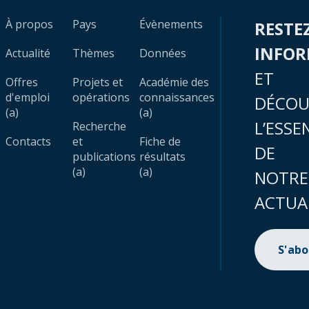
À propos
Pays
Évènements
RESTE
INFO
Actualité
Thèmes
Données
ET
Offres
Projets et
Académie des
d'emploi
opérations
connaissances
DÉCOU
(a)
(a)
L’ESSE
Recherche
Contacts
et
Fiche de
DE
publications
résultats
(a)
(a)
NOTRE
ACTUA
S'ab