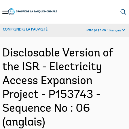
Skip
to
Main
COMPRENDRE LA PAUVRETÉ
Cette page en :
Français
Navigation
Disclosable Version of
the ISR - Electricity
Access Expansion
Project - P153743 -
Sequence No : 06
(anglais)