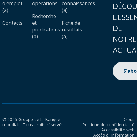
d'emploi
opérations
connaissances
DÉCOU
(a)
(a)
L’ESSE
Recherche
Contacts
et
Fiche de
DE
publications
résultats
(a)
(a)
NOTRE
ACTUA
S'ab
© 2025 Groupe de la Banque
Droits
mondiale. Tous droits réservés.
Politique de confidentialité
Accessibilité web
Accès à l’information