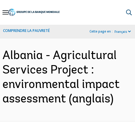
Skip
to
Main
COMPRENDRE LA PAUVRETÉ
Cette page en :
Français
Navigation
Albania - Agricultural
Services Project :
environmental impact
assessment (anglais)