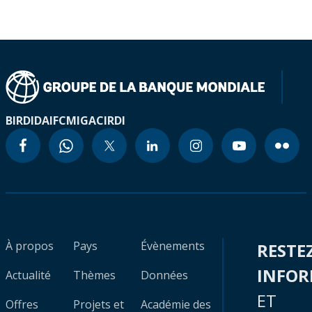
BIRD
IDA
IFC
MIGA
CIRDI
À propos
Pays
Évènements
RESTE
INFO
Actualité
Thèmes
Données
ET
Offres
Projets et
Académie des