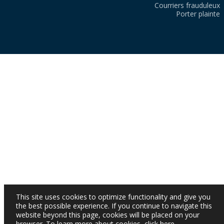
Courriers frauduleux
Porter plainte
This site uses cookies to optimize functionality and give you
the best possible experience. If you continue to navigate this
website beyond this page, cookies will be placed on your
browser. To learn more about cookies,
click here
.