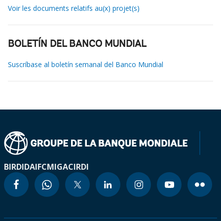
Voir les documents relatifs au(x) projet(s)
BOLETÍN DEL BANCO MUNDIAL
Suscríbase al boletín semanal del Banco Mundial
BIRD
IDA
IFC
MIGA
CIRDI