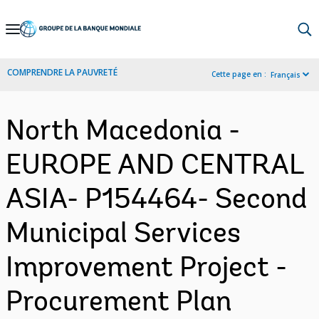
Skip
to
Main
COMPRENDRE LA PAUVRETÉ
Cette page en :
Français
Navigation
North Macedonia -
EUROPE AND CENTRAL
ASIA- P154464- Second
Municipal Services
Improvement Project -
Procurement Plan