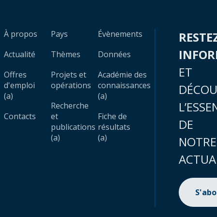
À propos
Pays
Évènements
RESTE
INFO
Actualité
Thèmes
Données
ET
Offres
Projets et
Académie des
d'emploi
opérations
connaissances
DÉCOU
(a)
(a)
L’ESSE
Recherche
Contacts
et
Fiche de
DE
publications
résultats
(a)
(a)
NOTRE
ACTUA
S'ab