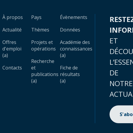
À propos
Pays
Évènements
RESTE
INFO
Actualité
Thèmes
Données
ET
Offres
Projets et
Académie des
d'emploi
opérations
connaissances
DÉCOU
(a)
(a)
L’ESSE
Recherche
Contacts
et
Fiche de
DE
publications
résultats
(a)
(a)
NOTRE
ACTUA
S'ab