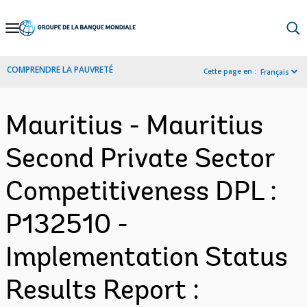
Skip
to
Main
COMPRENDRE LA PAUVRETÉ
Cette page en :
Français
Navigation
Mauritius - Mauritius
Second Private Sector
Competitiveness DPL :
P132510 -
Implementation Status
Results Report :