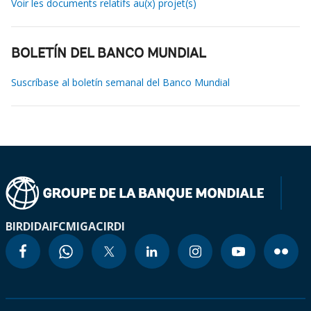
Voir les documents relatifs au(x) projet(s)
BOLETÍN DEL BANCO MUNDIAL
Suscríbase al boletín semanal del Banco Mundial
BIRD
IDA
IFC
MIGA
CIRDI