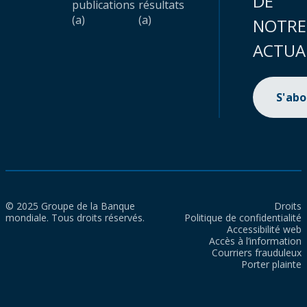
DE
publications
résultats
(a)
(a)
NOTRE
ACTUA
S'ab
© 2025 Groupe de la Banque
Droits
mondiale. Tous droits réservés.
Politique de confidentialité
Accessibilité web
Accès à l’information
Courriers frauduleux
Porter plainte