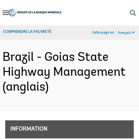
Skip
to
Main
COMPRENDRE LA PAUVRETÉ
Cette page en :
Français
Navigation
Brazil - Goias State
Highway Management
(anglais)
INFORMATION