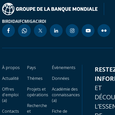
BIRD
IDA
IFC
MIGA
CIRDI
À propos
Pays
Évènements
RESTE
INFO
Actualité
Thèmes
Données
ET
Offres
Projets et
Académie des
d'emploi
opérations
connaissances
DÉCOU
(a)
(a)
L’ESSE
Recherche
Contacts
et
Fiche de