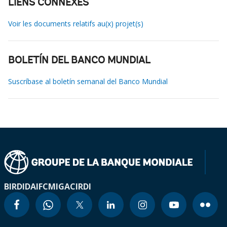
LIENS CONNEXES
Voir les documents relatifs au(x) projet(s)
BOLETÍN DEL BANCO MUNDIAL
Suscríbase al boletín semanal del Banco Mundial
BIRD
IDA
IFC
MIGA
CIRDI