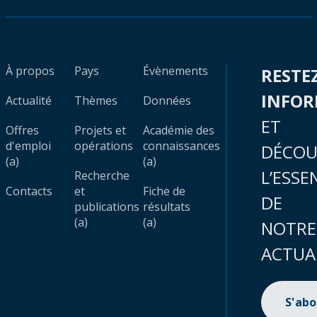
À propos
Pays
Évènements
RESTE
INFO
Actualité
Thèmes
Données
ET
Offres
Projets et
Académie des
d'emploi
opérations
connaissances
DÉCOU
(a)
(a)
L’ESSE
Recherche
Contacts
et
Fiche de
DE
publications
résultats
(a)
(a)
NOTRE
ACTUA
S'ab