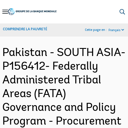
Skip
to
Main
COMPRENDRE LA PAUVRETÉ
Cette page en :
Français
Navigation
Pakistan - SOUTH ASIA-
P156412- Federally
Administered Tribal
Areas (FATA)
Governance and Policy
Program - Procurement