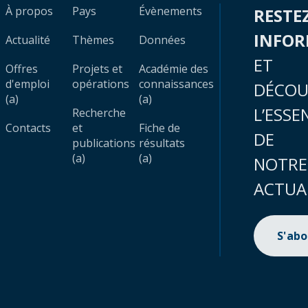
À propos
Pays
Évènements
RESTE
INFO
Actualité
Thèmes
Données
ET
Offres
Projets et
Académie des
d'emploi
opérations
connaissances
DÉCOU
(a)
(a)
L’ESSE
Recherche
Contacts
et
Fiche de
DE
publications
résultats
(a)
(a)
NOTRE
ACTUA
S'ab