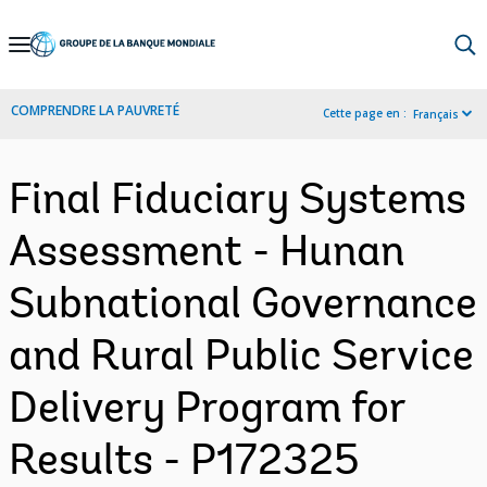
Skip
to
Main
COMPRENDRE LA PAUVRETÉ
Cette page en :
Français
Navigation
Final Fiduciary Systems
Assessment - Hunan
Subnational Governance
and Rural Public Service
Delivery Program for
Results - P172325