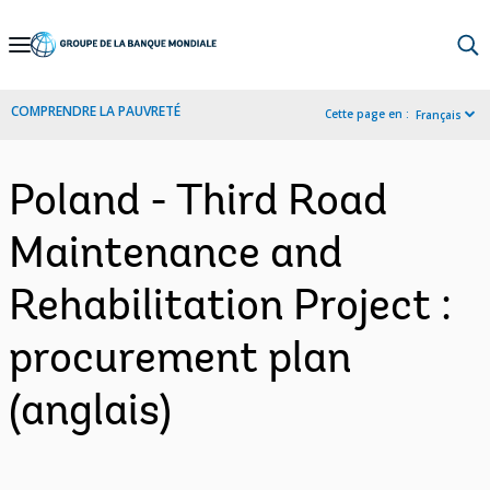
Skip
to
Main
COMPRENDRE LA PAUVRETÉ
Cette page en :
Français
Navigation
Poland - Third Road
Maintenance and
Rehabilitation Project :
procurement plan
(anglais)