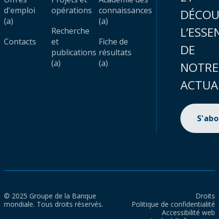
d'emploi
opérations
connaissances
DÉCOU
(a)
(a)
L’ESSE
Recherche
Contacts
et
Fiche de
DE
publications
résultats
(a)
(a)
NOTRE
ACTUA
S'ab
© 2025 Groupe de la Banque
Droits
mondiale. Tous droits réservés.
Politique de confidentialité
Accessibilité web