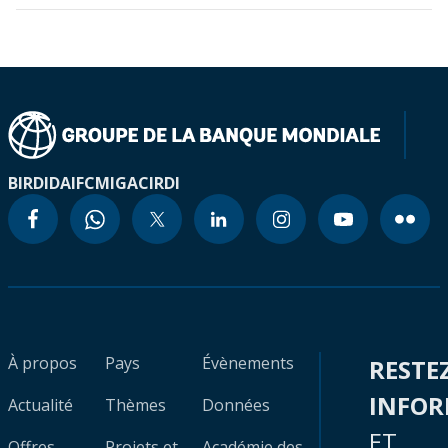
BIRD
IDA
IFC
MIGA
CIRDI
À propos
Pays
Évènements
RESTE
INFO
Actualité
Thèmes
Données
ET
Offres
Projets et
Académie des