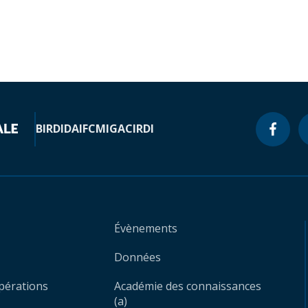
BIRD
IDA
IFC
MIGA
CIRDI
Évènements
Données
opérations
Académie des connaissances
(a)