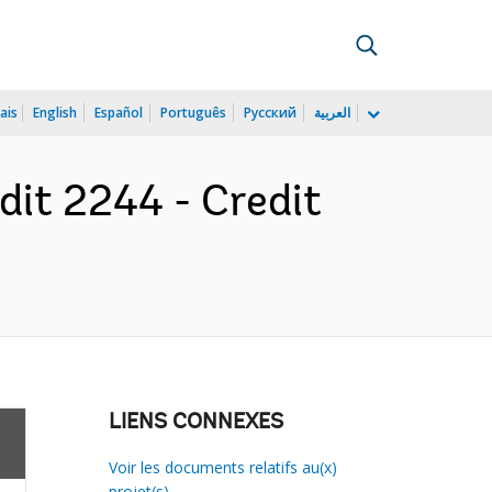
ais
English
Español
Português
Русский
العربية
dit 2244 - Credit
LIENS CONNEXES
Voir les documents relatifs au(x)
projet(s)