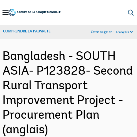
Skip
to
Main
COMPRENDRE LA PAUVRETÉ
Cette page en :
Français
Navigation
Bangladesh - SOUTH
ASIA- P123828- Second
Rural Transport
Improvement Project -
Procurement Plan
(anglais)