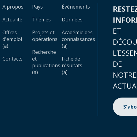
À propos
Pays
Évènements
RESTE
INFO
Actualité
Thèmes
Données
ET
Offres
Projets et
Académie des
d'emploi
opérations
connaissances
DÉCOU
(a)
(a)
L’ESSE
Recherche
Contacts
et
Fiche de
DE
publications
résultats
(a)
(a)
NOTRE
ACTUA
S'ab