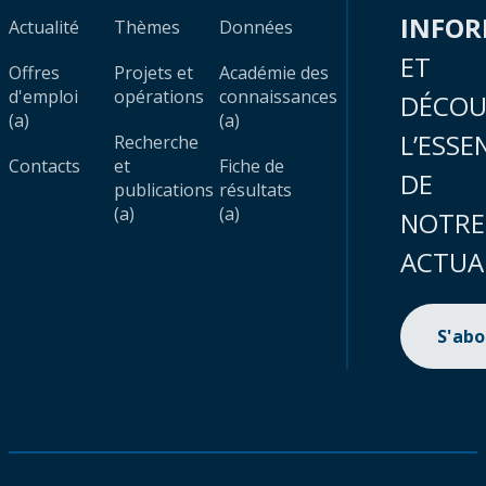
INFO
Actualité
Thèmes
Données
ET
Offres
Projets et
Académie des
d'emploi
opérations
connaissances
DÉCOU
(a)
(a)
L’ESSE
Recherche
Contacts
et
Fiche de
DE
publications
résultats
(a)
(a)
NOTRE
ACTUA
S'ab