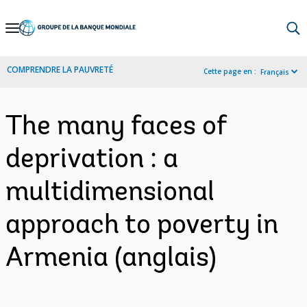
Skip
to
Main
COMPRENDRE LA PAUVRETÉ
Cette page en :
Français
Navigation
The many faces of
deprivation : a
multidimensional
approach to poverty in
Armenia (anglais)