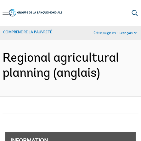
Skip
to
Main
COMPRENDRE LA PAUVRETÉ
Cette page en :
Français
Navigation
Regional agricultural
planning (anglais)