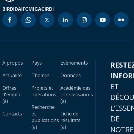
BIRD
IDA
IFC
MIGA
CIRDI
À propos
Pays
Évènements
RESTE
INFO
Actualité
Thèmes
Données
ET
Offres
Projets et
Académie des
d'emploi
opérations
connaissances
DÉCOU
(a)
(a)
L’ESSE
Recherche
Contacts
et
Fiche de
DE
publications
résultats
(a)
(a)
NOTRE