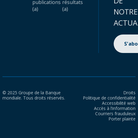
DE
publications
résultats
(a)
(a)
NOTRE
ACTUA
S'ab
© 2025 Groupe de la Banque
Droits
mondiale. Tous droits réservés.
Politique de confidentialité
Accessibilité web
Accès à l’information
Courriers frauduleux
Porter plainte