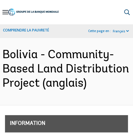
Skip
to
Main
COMPRENDRE LA PAUVRETÉ
Cette page en :
Français
Navigation
Bolivia - Community-
Based Land Distribution
Project (anglais)
INFORMATION