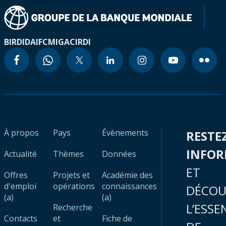
BIRD
IDA
IFC
MIGA
CIRDI
À propos
Pays
Évènements
RESTE
INFO
Actualité
Thèmes
Données
ET
Offres
Projets et
Académie des
d'emploi
opérations
connaissances
DÉCOU
(a)
(a)
L’ESSE
Recherche
Contacts
et
Fiche de