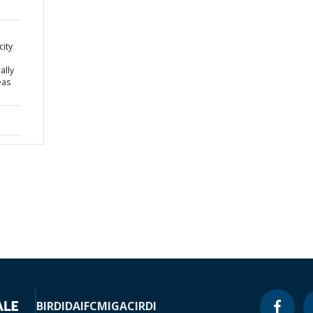
city
ally
eas
BIRD
IDA
IFC
MIGA
CIRDI