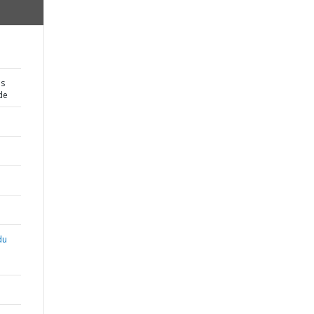
es
de
du