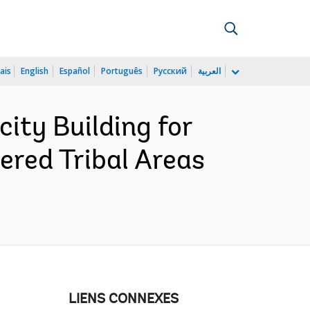
ais
English
Español
Português
Русский
العربية
ity Building for
red Tribal Areas
LIENS CONNEXES