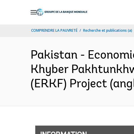
Skip
to
Main
COMPRENDRE LA PAUVRETÉ
Recherche et publications (a)
Navigation
Pakistan - Economic
Khyber Pakhtunkhwa
(ERKF) Project (angl