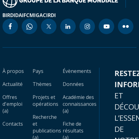
BIRD
IDA
IFC
MIGA
CIRDI
À propos
Pays
Évènements
RESTE
INFO
Actualité
Thèmes
Données
ET
Offres
Projets et
Académie des
d'emploi
opérations
connaissances
DÉCOU
(a)
(a)
L’ESSE
Recherche
Contacts
et
Fiche de
DE
publications
résultats
(a)
(a)