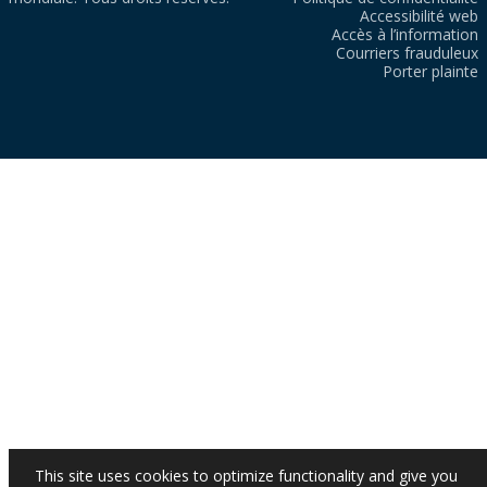
Accessibilité web
Accès à l’information
Courriers frauduleux
Porter plainte
This site uses cookies to optimize functionality and give you