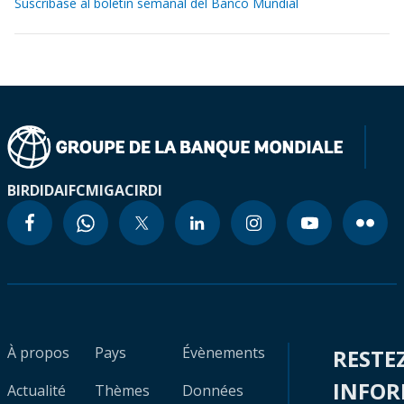
Suscríbase al boletín semanal del Banco Mundial
BIRD
IDA
IFC
MIGA
CIRDI
À propos
Pays
Évènements
RESTE
INFO
Actualité
Thèmes
Données