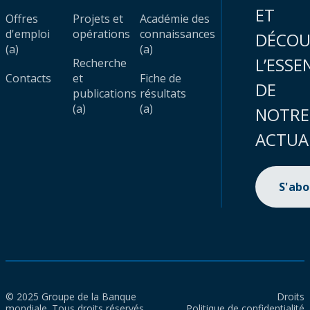
ET
Offres
Projets et
Académie des
d'emploi
opérations
connaissances
DÉCOU
(a)
(a)
L’ESSE
Recherche
Contacts
et
Fiche de
DE
publications
résultats
(a)
(a)
NOTRE
ACTUA
S'ab
© 2025 Groupe de la Banque
Droits
mondiale. Tous droits réservés.
Politique de confidentialité