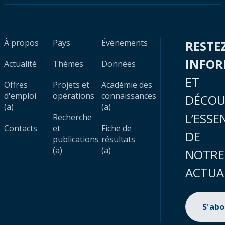
À propos
Pays
Évènements
RESTE
INFO
Actualité
Thèmes
Données
ET
Offres
Projets et
Académie des
d'emploi
opérations
connaissances
DÉCOU
(a)
(a)
L’ESSE
Recherche
Contacts
et
Fiche de
DE
publications
résultats
(a)
(a)
NOTRE
ACTUA
S'ab