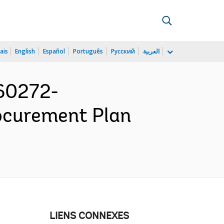
ais
English
Español
Português
Русский
العربية
160272-
rocurement Plan
LIENS CONNEXES