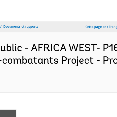
Documents et rapports
Cette page en :
Franç
public - AFRICA WEST- P
x-combatants Project - P