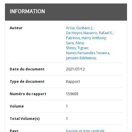
INFORMATION
Auteur
Arcia, Gustavo J.;
De Hoyos Navarro, Rafael E.;
Patrinos, Harry Anthony;
Sava, Alina;
Shmis, Tigran;
Nunes Fernandes Teixeira,
Janssen Edelweiss;
Date du document
2021/07/12
Type de document
Rapport
Numéro du rapport
159693
Volume
1
Total Volume(s)
1
Pays
Europe et Asie centrale,