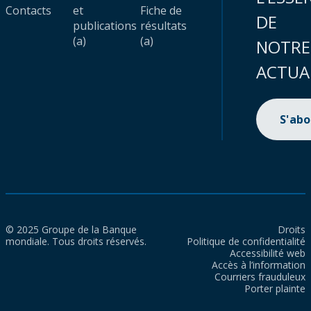
Contacts
et
Fiche de
DE
publications
résultats
(a)
(a)
NOTRE
ACTUA
S'ab
© 2025 Groupe de la Banque
Droits
mondiale. Tous droits réservés.
Politique de confidentialité
Accessibilité web
Accès à l’information
Courriers frauduleux
Porter plainte