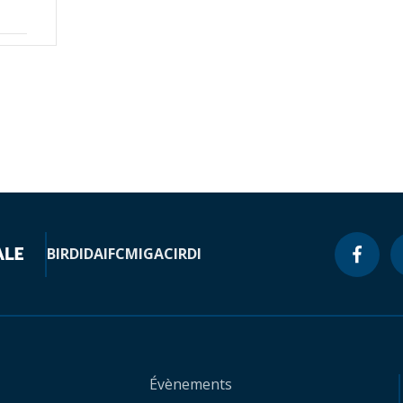
BIRD
IDA
IFC
MIGA
CIRDI
Évènements