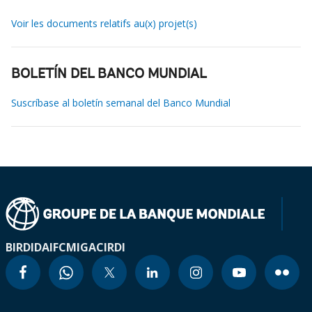
Voir les documents relatifs au(x) projet(s)
BOLETÍN DEL BANCO MUNDIAL
Suscríbase al boletín semanal del Banco Mundial
BIRD
IDA
IFC
MIGA
CIRDI