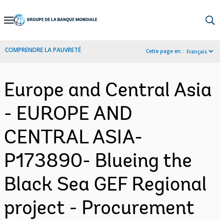
Skip
to
Main
COMPRENDRE LA PAUVRETÉ
Cette page en :
Français
Navigation
Europe and Central Asia
- EUROPE AND
CENTRAL ASIA-
P173890- Blueing the
Black Sea GEF Regional
project - Procurement