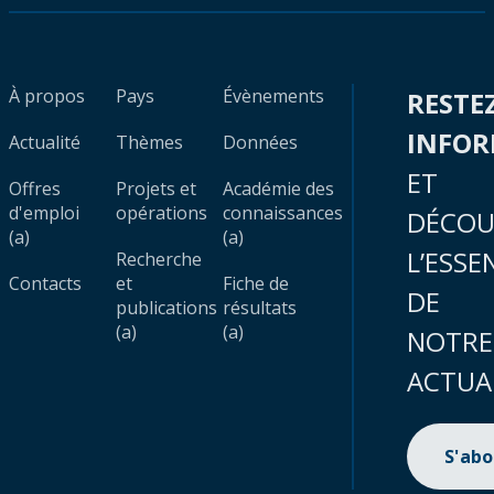
À propos
Pays
Évènements
RESTE
INFO
Actualité
Thèmes
Données
ET
Offres
Projets et
Académie des
d'emploi
opérations
connaissances
DÉCOU
(a)
(a)
L’ESSE
Recherche
Contacts
et
Fiche de
DE
publications
résultats
(a)
(a)
NOTRE
ACTUA
S'ab