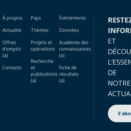
À propos
Pays
Évènements
RESTE
INFO
Actualité
Thèmes
Données
ET
Offres
Projets et
Académie des
d'emploi
opérations
connaissances
DÉCOU
(a)
(a)
L’ESSE
Recherche
Contacts
et
Fiche de
DE
publications
résultats
(a)
(a)
NOTRE
ACTUA
S'ab