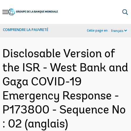
Skip
to
Main
COMPRENDRE LA PAUVRETÉ
Cette page en :
Français
Navigation
Disclosable Version of
the ISR - West Bank and
Gaza COVID-19
Emergency Response -
P173800 - Sequence No
: 02 (anglais)