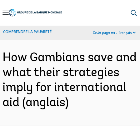
Skip
to
Main
COMPRENDRE LA PAUVRETÉ
Cette page en :
Français
Navigation
How Gambians save and
what their strategies
imply for international
aid (anglais)