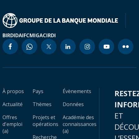
BIRD
IDA
IFC
MIGA
CIRDI
À propos
Pays
Évènements
RESTE
INFO
Actualité
Thèmes
Données
ET
Offres
Projets et
Académie des
d'emploi
opérations
connaissances
DÉCOU
(a)
(a)
L’ESSE
Recherche