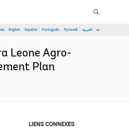
ais
English
Español
Português
Русский
العربية
ra Leone Agro-
rement Plan
LIENS CONNEXES