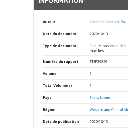
INFORMATION
Auteur
Gershon Francis Saffa;
Date du document
2020/10/13
Type de document
Plan de passation des
marchés
Numéro du rapport
STEP39846
Volume
1
Total Volume(s)
1
Pays
Sierra Leone,
Région
Western and Central Afr
Date de publication
2020/10/13