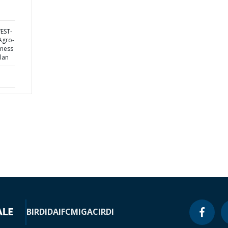
WEST-
Agro-
eness
lan
BIRD
IDA
IFC
MIGA
CIRDI