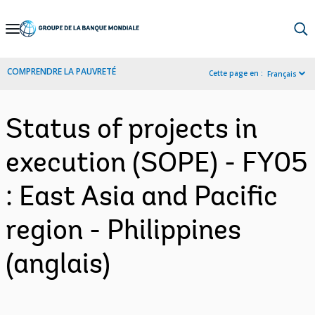
Skip
to
Main
COMPRENDRE LA PAUVRETÉ
Cette page en :
Français
Navigation
Status of projects in
execution (SOPE) - FY05
: East Asia and Pacific
region - Philippines
(anglais)