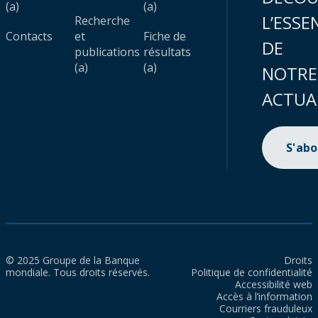
(a)
(a)
L’ESSE
Recherche
Contacts
et
Fiche de
DE
publications
résultats
(a)
(a)
NOTRE
ACTUA
S'ab
© 2025 Groupe de la Banque
Droits
mondiale. Tous droits réservés.
Politique de confidentialité
Accessibilité web
Accès à l’information
Courriers frauduleux