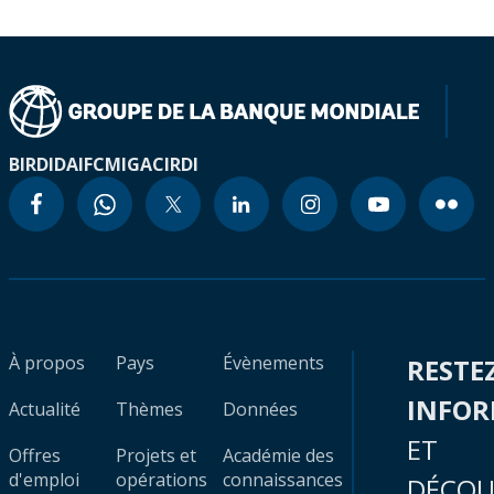
BIRD
IDA
IFC
MIGA
CIRDI
À propos
Pays
Évènements
RESTE
INFO
Actualité
Thèmes
Données
ET
Offres
Projets et
Académie des
d'emploi
opérations
connaissances
DÉCOU