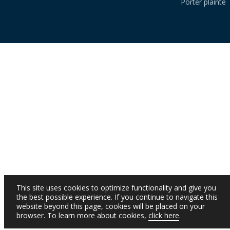
Porter plainte
This site uses cookies to optimize functionality and give you
the best possible experience. If you continue to navigate this
website beyond this page, cookies will be placed on your
browser. To learn more about cookies,
click here
.