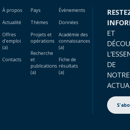
À propos
Pays
Évènements
RESTE
INFO
Actualité
Thèmes
Données
ET
Offres
Projets et
Académie des
d'emploi
opérations
connaissances
DÉCOU
(a)
(a)
L’ESSE
Recherche
Contacts
et
Fiche de
DE
publications
résultats
(a)
(a)
NOTRE
ACTUA
S'ab