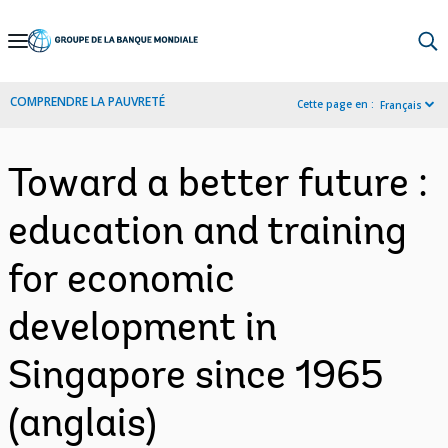
Skip
to
Main
COMPRENDRE LA PAUVRETÉ
Cette page en :
Français
Navigation
Toward a better future :
education and training
for economic
development in
Singapore since 1965
(anglais)